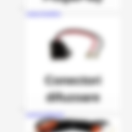
Cabluri Plug&Play
Conectori Difuzoare