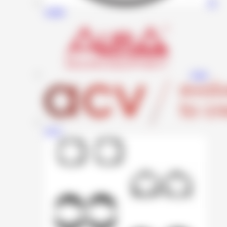
JL
Audio
Aura
ACV