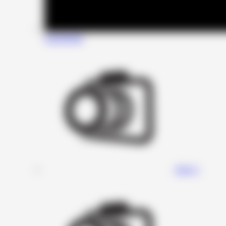
SounDigital
Stage 1