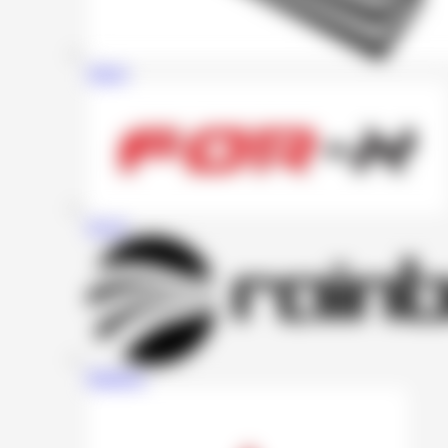
Zapco
For-X
Rainbow