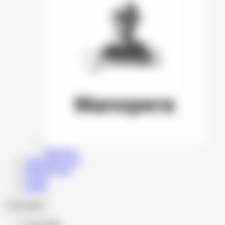
Manopera
Configurator auto
Informatii utile
Contact
Echipa
Cauta dupa
Cauta dupa