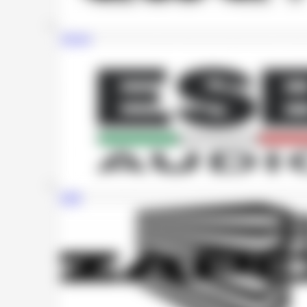
Awave
ESB