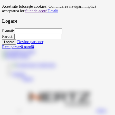
Acest site foloseşte cookies! Continuarea navigării implică
acceptarea lor.
Sunt de acord
Detalii
Logare
E-mail:
Parolă:
Devino partener
Logare
Recuperează parolă
Contul meu
Produse
Inapoi
Hertz