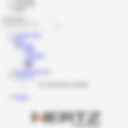
Cod produs
Brand
Caută
RON
RON
RON
Cont
Coş
Nu există produse adăugate.
Produse