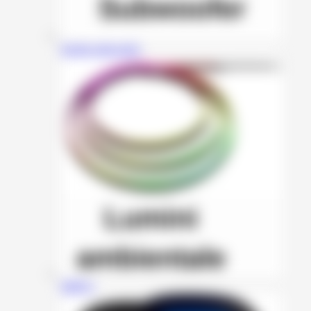
Incinte subwoofer
HMYC