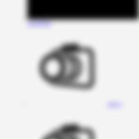
SounDigital
Stage 1