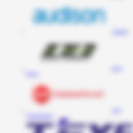
Audison
Deaf
Bonce
STP
(Standartplast)