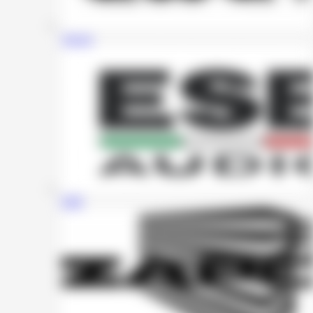
Awave
ESB