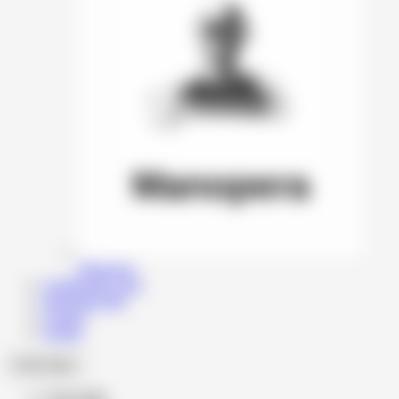
Manopera
Configurator auto
Informatii utile
Contact
Echipa
Cauta dupa
Cauta dupa