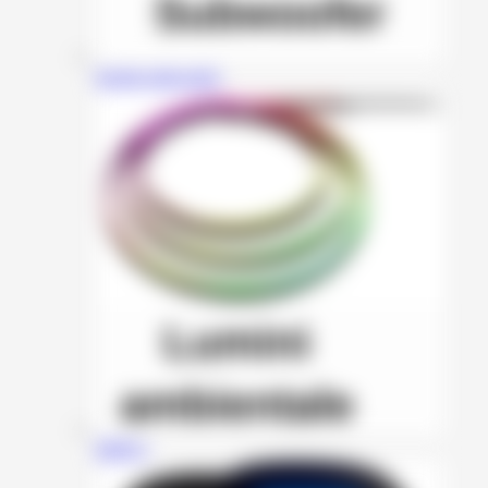
Incinte subwoofer
HMYC