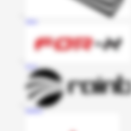
Zapco
For-X
Rainbow