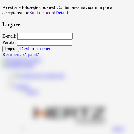
Acest site foloseşte cookies! Continuarea navigării implică
acceptarea lor.
Sunt de acord
Detalii
Logare
E-mail:
Parolă:
Devino partener
Logare
Recuperează parolă
Contul meu
Produse
Inapoi
Hertz