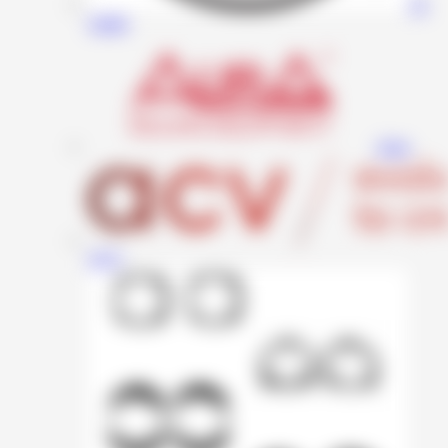
JL
Audio
Aura
ACV