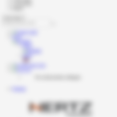
Cod produs
Brand
Caută
RON
RON
RON
Cont
Coş
Nu există produse adăugate.
Produse