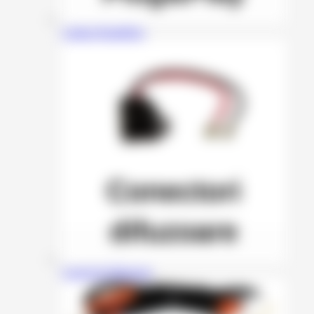
Cabluri Plug&Play
Conectori Difuzoare