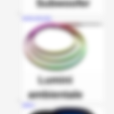
Incinte subwoofer
HMYC