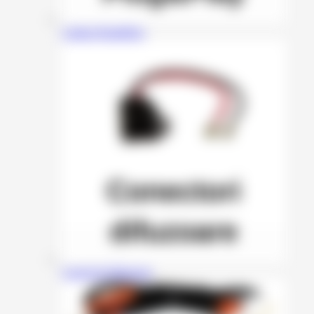
Cabluri Plug&Play
Conectori Difuzoare