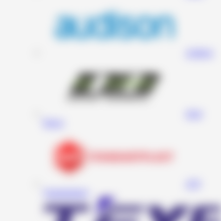
Audison
Deaf
Bonce
STP
(Standartplast)