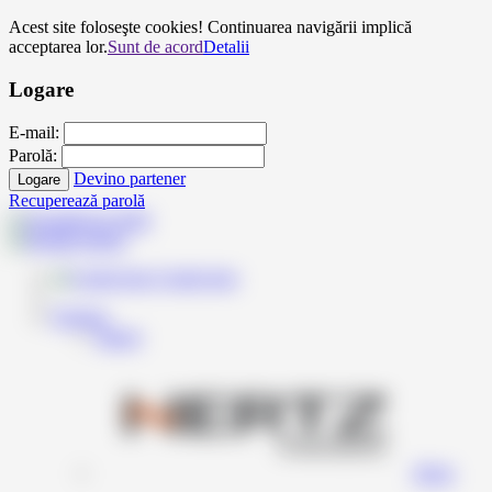
Acest site foloseşte cookies! Continuarea navigării implică
acceptarea lor.
Sunt de acord
Detalii
Logare
E-mail:
Parolă:
Devino partener
Logare
Recuperează parolă
Contul meu
Produse
Inapoi
Hertz