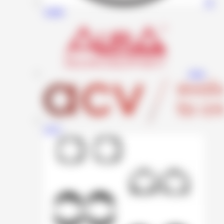
JL
Audio
Aura
ACV