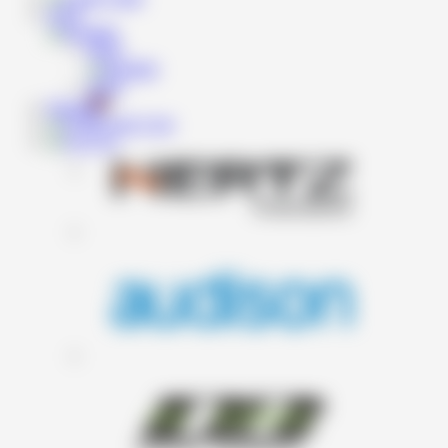
RON
RON
RON
Produse
Cont
Coş
Nu există produse adăugate.