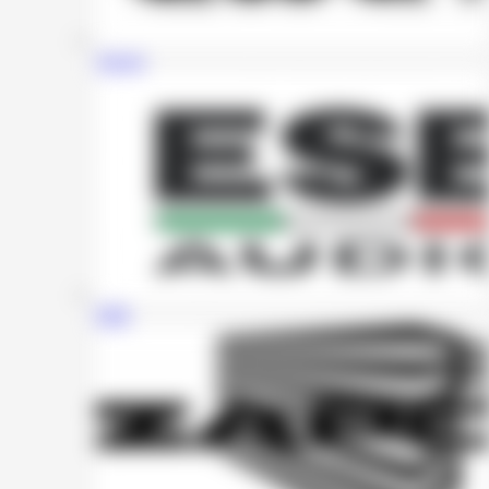
Awave
ESB