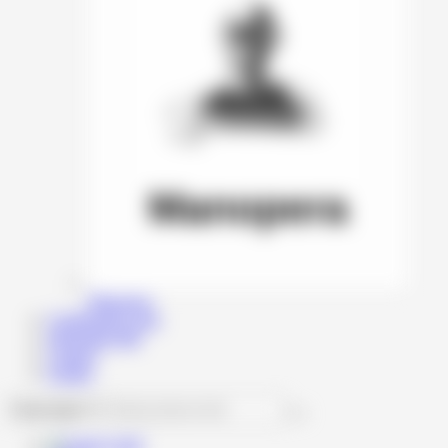
Manopera
Configurator auto
Informatii utile
Contact
Echipa
Caută