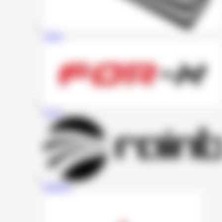
Zapco
For-X
Rainbow