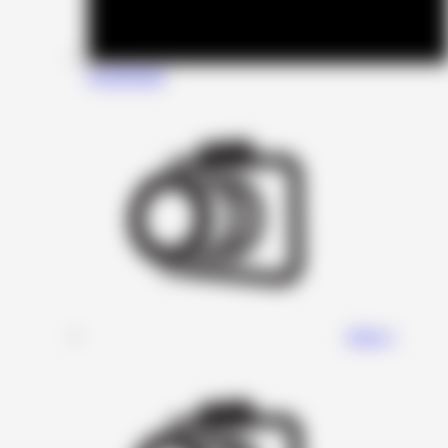
SounDigital
Stage 1