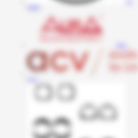
JL
Audio
Aura
ACV