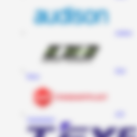
Audison
Deaf
Bonce
STP
(Standartplast)