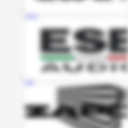
Awave
ESB