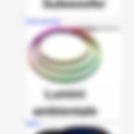
Incinte subwoofer
HMYC