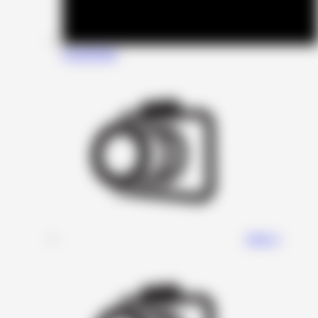
SounDigital
Stage 1