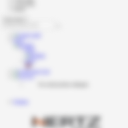
Cod produs
Brand
Caută
RON
RON
RON
Cont
Coş
Nu există produse adăugate.
Produse