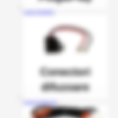
Cabluri Plug&Play
Conectori Difuzoare