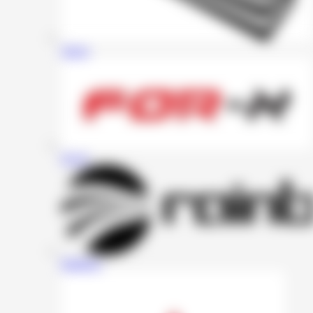
Zapco
For-X
Rainbow