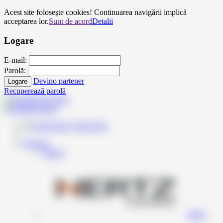
Acest site foloseşte cookies! Continuarea navigării implică
acceptarea lor.
Sunt de acord
Detalii
Logare
E-mail:
Parolă:
Devino partener
Logare
Recuperează parolă
Contul meu
Produse
Inapoi
Hertz