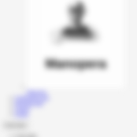
Manopera
Configurator auto
Informatii utile
Contact
Echipa
Cauta dupa
Cauta dupa