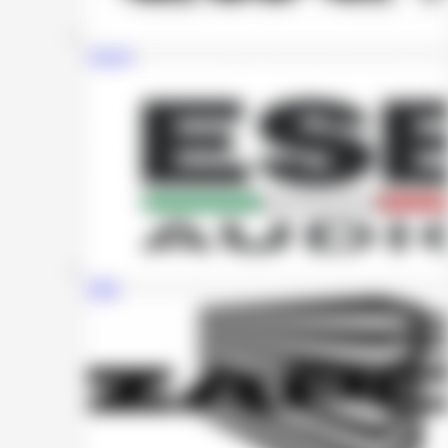
Awave
ESB