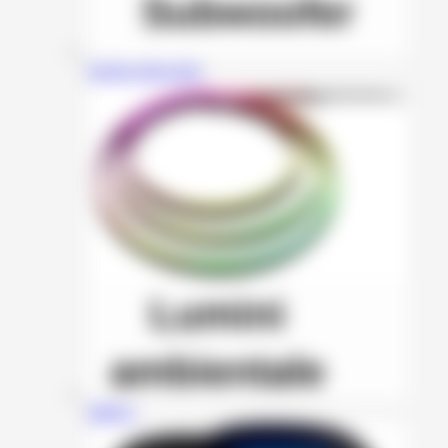
Incinte subwoofer
HMYC