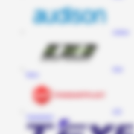
Audison
Deaf
Bonce
STP
(Standartplast)