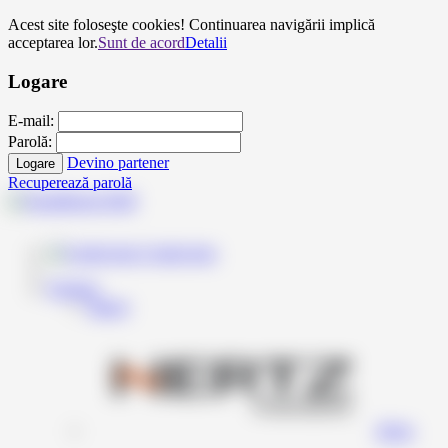
Acest site foloseşte cookies! Continuarea navigării implică
acceptarea lor.
Sunt de acord
Detalii
Logare
E-mail:
Parolă:
Devino partener
Logare
Recuperează parolă
Contul meu
Produse
Inapoi
Hertz