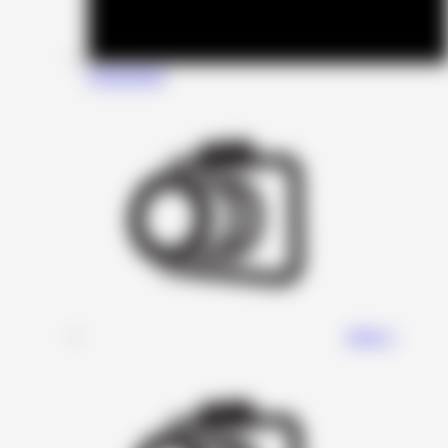
SounDigital
Stage 1