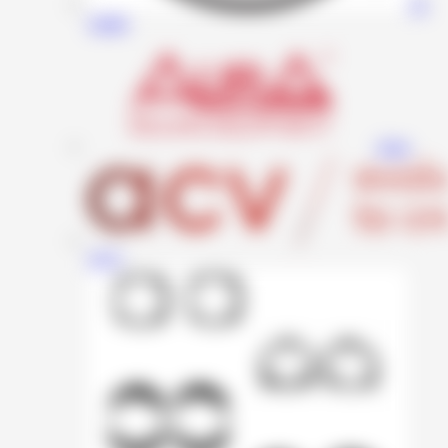
JL
Audio
Aura
ACV