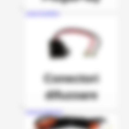
Cabluri Plug&Play
Conectori Difuzoare