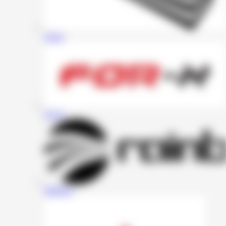
Zapco
For-X
Rainbow