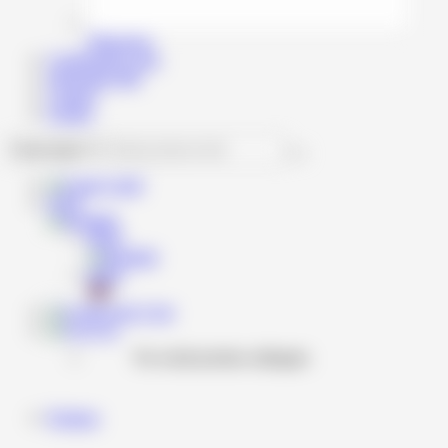
Manopera
Configurator auto
Informatii utile
Contact
Echipa
Caută
RON
RON
RON
Cont
Coş
Nu există produse adăugate.
Produse