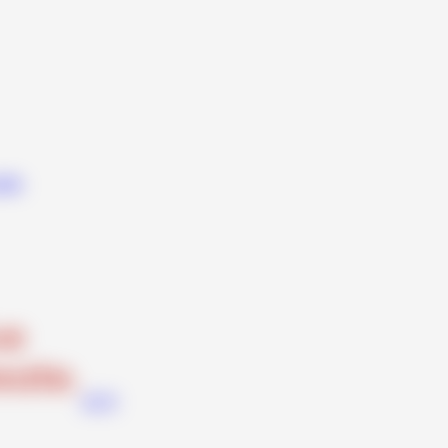
udio
ACV