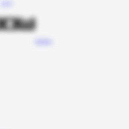
For-X
Rainbow