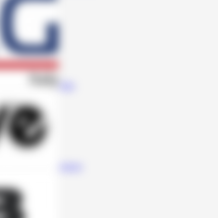
Steg
Awave