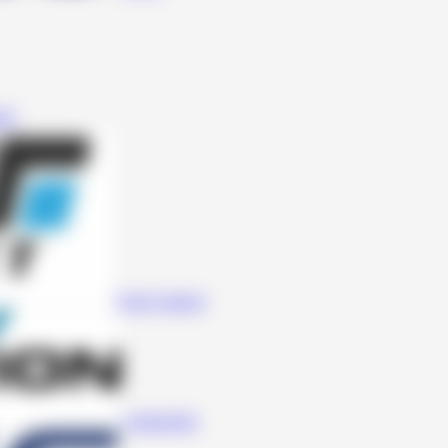
SS
Four Connect
Connection