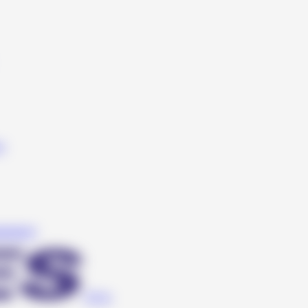
e
artplast)
Teyes