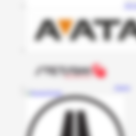
DD A
Stetsom
Resolut