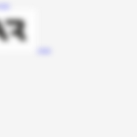
udio
Avatar