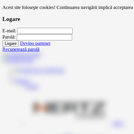
Acest site foloseşte cookies! Continuarea navigării implică acceptarea 
Logare
E-mail:
Parolă:
Devino partener
Logare
Recuperează parolă
Contul meu
Produse
Inapoi
Hertz