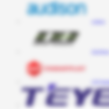
Audison
Deaf Bonc
STP (Stand