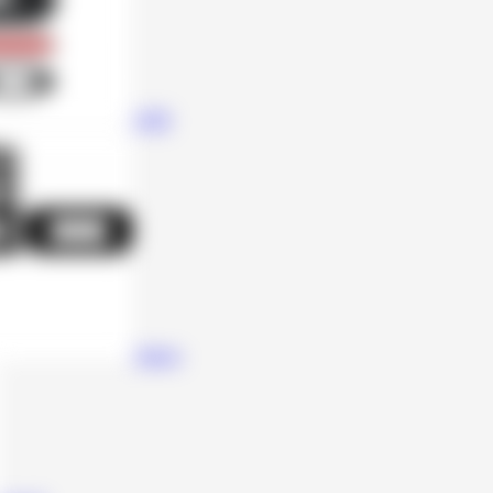
ESB
Zapco